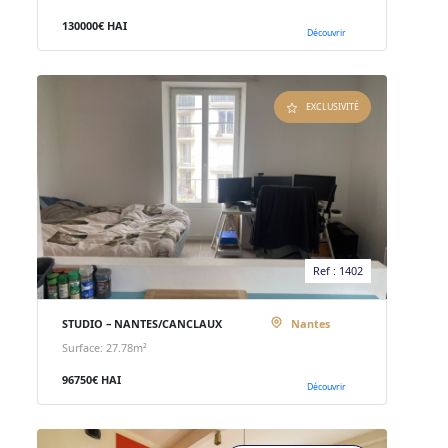
130000€ HAI
Découvrir
EXCLUSIVITÉ
Ref : 1402
STUDIO – NANTES/CANCLAUX
Nantes
Surface: 27.78m²
96750€ HAI
Découvrir