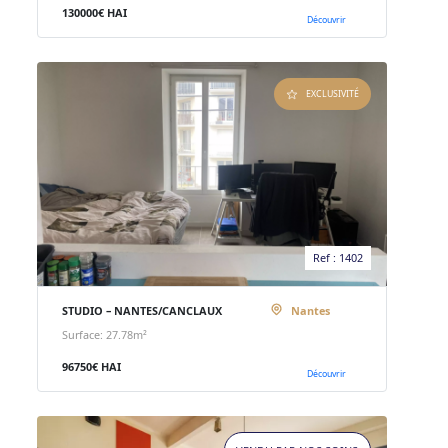
130000€ HAI
Découvrir
EXCLUSIVITÉ
Ref : 1402
STUDIO – NANTES/CANCLAUX
Nantes
Surface: 27.78m²
96750€ HAI
Découvrir