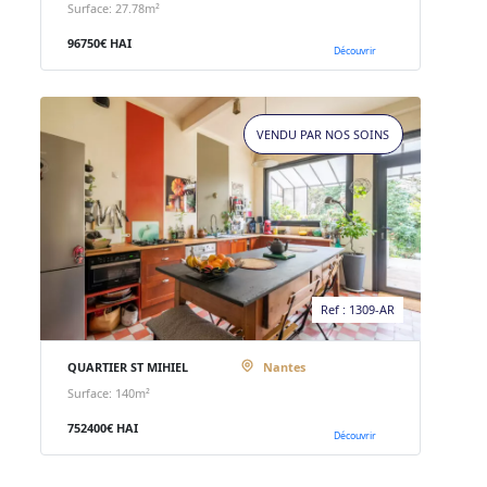
Surface: 27.78m²
96750€ HAI
Découvrir
VENDU PAR NOS SOINS
Ref : 1309-AR
QUARTIER ST MIHIEL
Nantes
Surface: 140m²
752400€ HAI
Découvrir