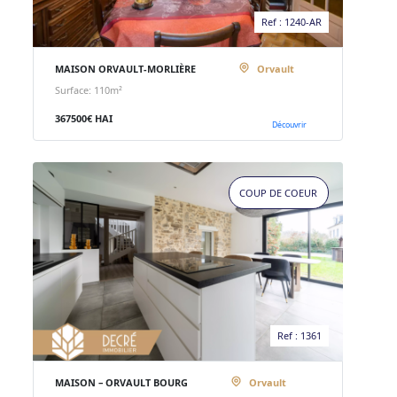
Ref : 1240-AR
MAISON ORVAULT-MORLIÈRE
Orvault
Surface: 110m²
367500€ HAI
Découvrir
COUP DE COEUR
Ref : 1361
MAISON – ORVAULT BOURG
Orvault