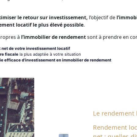
imiser le retour sur investissement,
l’objectif de
l’immobi
ment locatif le plus élevé possible
.
propres à
l’immobilier de rendement
sont à prendre en co
 net de votre investissement locatif
re fiscale
la plus adaptée à votre situation
ie efficace d’investissement en immobilier de rendement
Le rendement l
Le rendement locat
Rendement loca
générés par la loca
net : quelles d