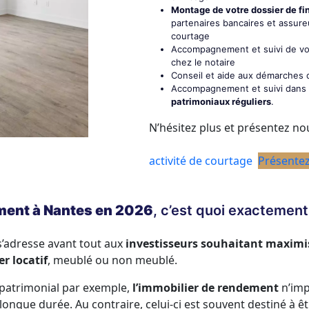
Montage de votre dossier de f
partenaires bancaires et assure
courtage
Accompagnement et suivi de votr
chez le notaire
Conseil et aide aux démarches d
Accompagnement et suivi dans 
patrimoniaux réguliers
.
N’hésitez plus et présentez no
activité de courtage
Présentez
ment à Nantes en 2026
, c’est quoi exactement
’adresse avant tout aux
investisseurs souhaitant maximise
r locatif
, meublé ou non meublé.
 patrimonial par exemple,
l’immobilier de rendement
n’imp
longue durée. Au contraire, celui-ci est souvent destiné à ê