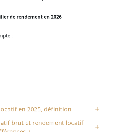
lier de rendement en 2026
mpte :
ocatif en 2025, définition
if correspond à la performance des revenus
tif brut et rendement locatif
tion de votre bien immobilier. Son calcul
ifférences ?