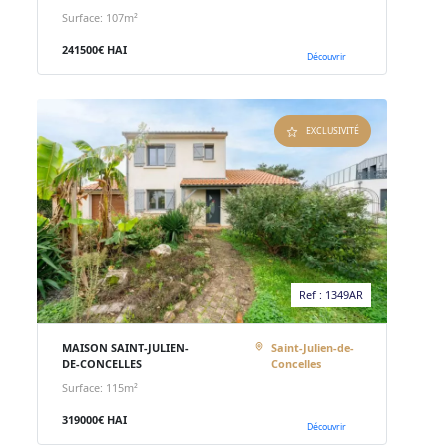
Surface: 107m²
241500€ HAI
Découvrir
EXCLUSIVITÉ
Ref : 1349AR
MAISON SAINT-JULIEN-
Saint-Julien-de-
DE-CONCELLES
Concelles
Surface: 115m²
319000€ HAI
Découvrir