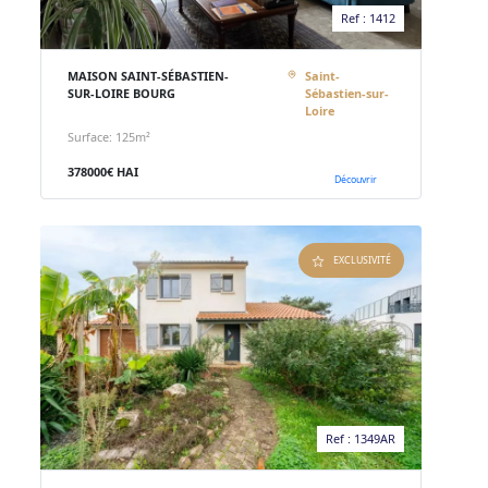
Ref : 1412
MAISON SAINT-SÉBASTIEN-
Saint-
SUR-LOIRE BOURG
Sébastien-sur-
Loire
Surface: 125m²
378000€ HAI
Découvrir
EXCLUSIVITÉ
Ref : 1349AR