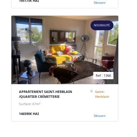
195175€ HAI
Découvrir
NOUVEAUTÉ
Ref : 1366
APPARTEMENT SAINT-HERBLAIN
Saint-
/QUARTIER CRÉMETTERIE
Herblain
Surface: 67m²
146590€ HAI
Découvrir