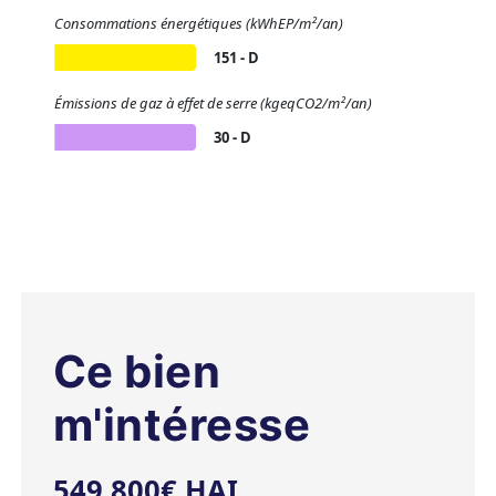
Consommations énergétiques (kWhEP/m²/an)
151 - D
Émissions de gaz à effet de serre (kgeqCO2/m²/an)
30 - D
Ce bien
m'intéresse
549.800€ HAI